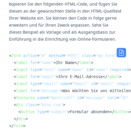
kopieren Sie den folgenden HTML-Code, und fügen Sie
diesen an der gewünschten Stelle in den HTML-Quelltext
Ihrer Website ein. Sie können den Code in Folge gerne
erweitern und für Ihren Zweck anpassen. Sehe Sie
dieses Beispiel als Vorlage und als Ausgangsbasis zur
Einführung in die Einrichtung von Online-Formularen.
<
form
action
=
"#"
method
=
"POST"
class
=
"my-form"
>
<
label
for
=
"name"
>
Ihr Name
</
label
>
<
input
type
=
"text"
name
=
"Name"
id
=
"name"
required
>
<
label
for
=
"email"
>
Ihre E-Mail-Adresse
</
label
>
<
input
type
=
"email"
name
=
"Email"
id
=
"email"
requir
<
label
for
=
"message"
>
Was möchten Sie uns mitteilen
<
textarea
name
=
"Nachricht"
id
=
"message"
cols
=
"30"
<
div
class
=
"btns-row"
>
<
button
type
=
"submit"
>
Formular absenden
</
button
>
</
div
>
</
form
>