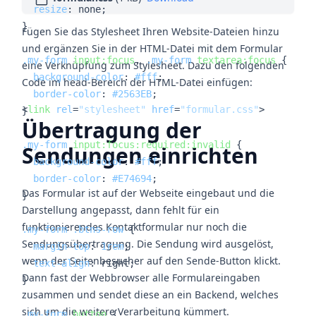
resize
: none;

}

Fügen Sie das Stylesheet Ihren Website-Dateien hinzu
und ergänzen Sie in der HTML-Datei mit dem Formular
.my-form
input
:focus
, 
.my-form
textarea
:focus
 {

eine Verknüpfung zum Stylesheet. Dazu den folgenden
background-color
: 
#fff
;

Code im head-Bereich der HTML-Datei einfügen:
border-color
: 
#2563EB
;

<
link
rel
=
"stylesheet"
href
=
"formular.css"
>
}

Übertragung der
.my-form
input
:focus
:required
:invalid
 {

Sendungen einrichten
background-color
: 
#fff
;

border-color
: 
#E74694
;

Das Formular ist auf der Webseite eingebaut und die
}

Darstellung angepasst, dann fehlt für ein
funktionierendes Kontaktformular nur noch die
.my-form
.btns-row
 {

Sendungsübertragung. Die Sendung wird ausgelöst,
margin-top
: 
1rem
;

wenn der Seitenbesucher auf den Sende-Button klickt.
text-align
: right;

Dann fast der Webbrowser alle Formulareingaben
}

zusammen und sendet diese an ein Backend, welches
sich um die weitere Verarbeitung kümmert.
.my-form
button
 {
