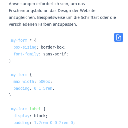
Anweisungen erforderlich sein, um das
Erscheinungsbild an das Design der Website
anzugleichen. Beispielsweise um die Schriftart oder die
verschiedenen Farben anzupassen.
.my-form
 * {

box-sizing
: border-box;

font-family
: sans-serif;

}

.my-form
 {

max-width
: 
500px
;

padding
: 
0
1.5rem
;

}

.my-form
label
 {

display
: block;

padding
: 
1.2rem
0
0.2rem
0
;
