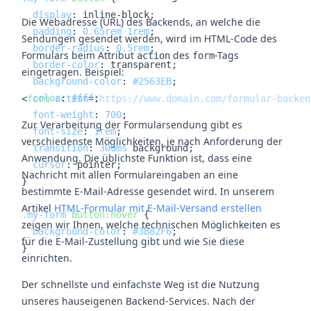
display
: inline-block;

Die Webadresse (URL) des Backends, an welche die
padding
: 
0.65rem
1rem
;

Sendungen gesendet werden, wird im HTML-Code des
border-radius
: 
0.5rem
;

Formulars beim Attribut
des
-Tags
action
form
border-color
: transparent;

eingetragen. Beispiel:
background-color
: 
#2563EB
;

color
: 
#fff
;

<
form
action
=
"https://www.domain.com/formular-backen
font-weight
: 
700
;

Zur Verarbeitung der Formularsendung gibt es
font-size
: 
1rem
;

verschiedenste Möglichkeiten, je nach Anforderung der
transition
: 
300ms
 background;

Anwendung. Die üblichste Funktion ist, dass eine
cursor
: pointer;

Nachricht mit allen Formulareingaben an eine
}

bestimmte E-Mail-Adresse gesendet wird. In unserem
Artikel
HTML-Formular mit E-Mail-Versand erstellen
.my-form
button
:hover
 {

zeigen wir Ihnen, welche technischen Möglichkeiten es
background-color
: 
#3B82F6
;

für die E-Mail-Zustellung gibt und wie Sie diese
}
einrichten.
Der schnellste und einfachste Weg ist die Nutzung
unseres hauseigenen Backend-Services. Nach der