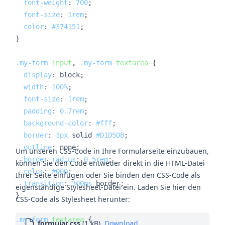
font-weight
: 
700
;

font-size
: 
1rem
;

color
: 
#374151
;

}

.my-form
input
, 
.my-form
textarea
 {

display
: block;

width
: 
100%
;

font-size
: 
1rem
;

padding
: 
0.7rem
;

background-color
: 
#fff
;

border
: 
3px
 solid 
#D1D5DB
;

outline
: none;

Um unseren CSS-Code in Ihre Formularseite einzubauen,
border-radius
: 
0.5rem
;

können Sie den Code entweder direkt in die HTML-Datei
color
: 
#000
;

Ihrer Seite einfügen oder Sie binden den CSS-Code als
transition
: 
300ms
 border;

eigenständige Stylesheet-Datei ein. Laden Sie hier den
}

CSS-Code als Stylesheet herunter:
.my-form
textarea
 {

formular.css
(1 kB)
Download