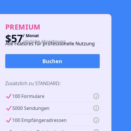
PREMIUM
$57
/ Monat
jährliche Abrechnung
Alle Features für professionelle Nutzung
Buchen
Zusätzlich zu STANDARD:
100 Formulare
5000 Sendungen
100 Empfängeradressen