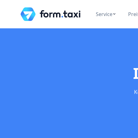
Service
Prei
K