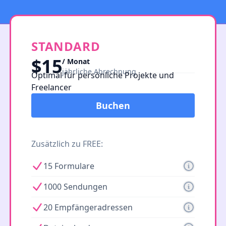
STANDARD
$15
/ Monat
jährliche Abrechnung
Optimal für persönliche Projekte und
Freelancer
Buchen
Zusätzlich zu FREE:
15 Formulare
1000 Sendungen
20 Empfängeradressen