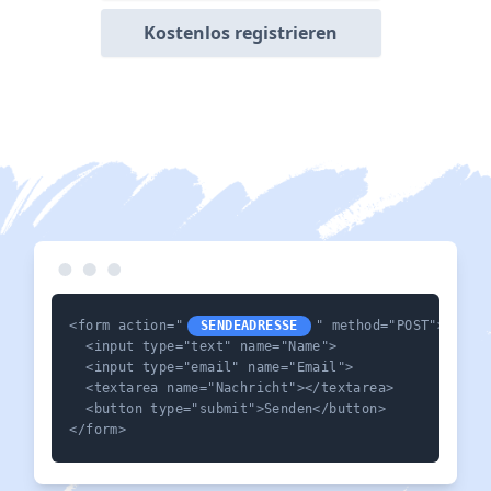
Kostenlos registrieren
<form action="
SENDEADRESSE
" method="POST">

  <input type="text" name="Name">

  <input type="email" name="Email">

  <textarea name="Nachricht"></textarea>

  <button type="submit">Senden</button>

</form>