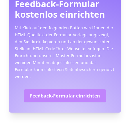
Feedback-Formular
kostenlos einrichten
Mit Klick auf den folgenden Button wird Ihnen der
HTML-Quelltext der Formular Vorlage angezeigt,
den Sie direkt kopieren und an der gewünschten
Stelle im HTML-Code Ihrer Webseite einfügen. Die
Einrichtung unseres Muster-Formulars ist in
wenigen Minuten abgeschlossen und das
Formular kann sofort von Seitenbesuchern genutzt
werden.
Feedback-Formular einrichten